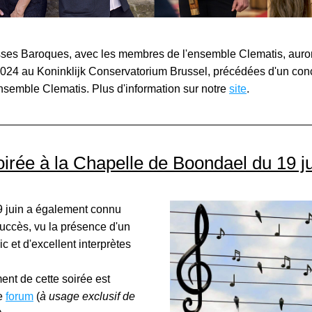
ses Baroques, avec les membres de l'ensemble Clematis, auront 
024 au 
Koninklijk Conservatorium Brussel
, p
récédées d'un conc
'ensemble Clematis. Plus d'information sur notre 
site
.
irée à la Chapelle de Boondael du 19 j
9 juin a également connu 
ccès, vu la présence d'un 
 et d'excellent interprètes
nt de cette soirée est 
e 
forum
 (
à usage exclusif de 