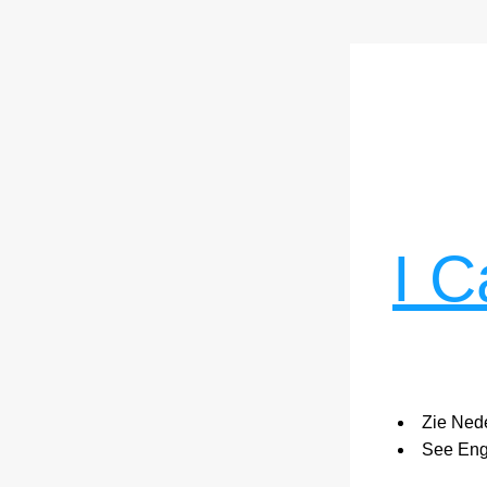
I C
Zie Nede
See Eng