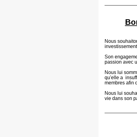
Bon
Nous souhaiton
investissement
Son engagement
passion avec un
Nous lui sommes
qu'elle a  insu
membres afin q
Nous lui souhai
vie dans son pa