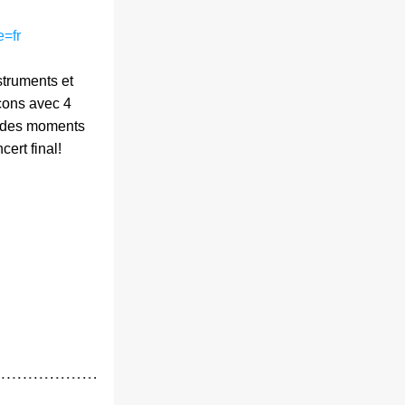
e=fr
truments et 
çons avec 4 
 des moments 
ert final!