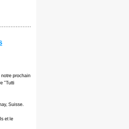
s
à notre prochain 
"Tutti 
nay, Suisse.
 et le 