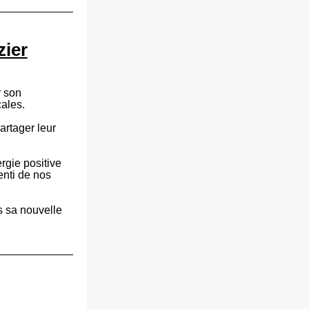
zier
 son 
ales.  
rtager leur 
gie positive 
enti de nos 
 sa nouvelle 