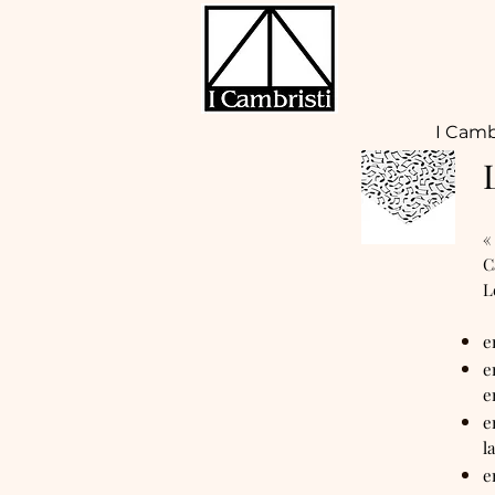
I Camb
«
C
L
e
e
e
e
l
e