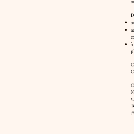
o
D
a
a
e
à
p
C
C
C
N
5
T
@