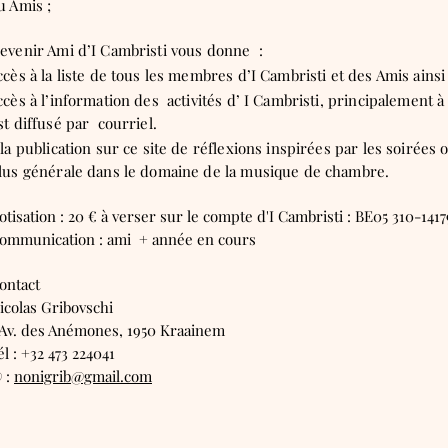
u Amis ;
evenir Ami d’I Cambristi vous donne :
ccès à la liste de tous les membres d’I Cambristi et des Amis ainsi
ccès à l’information des activités d’ I Cambristi, principalement à 
st diffusé par courriel.
 la publication sur ce site de réflexions inspirées par les soirées
lus générale dans le domaine de la musique de chambre.
otisation : 20 € à verser sur le compte d'I Cambristi : BE05 310-1417
ommunication : ami + année en cours
ontact
icolas Gribovschi
 Av. des Anémones, 1950 Kraainem
él : +32 473 224041
 :
nonigrib@gmail.com