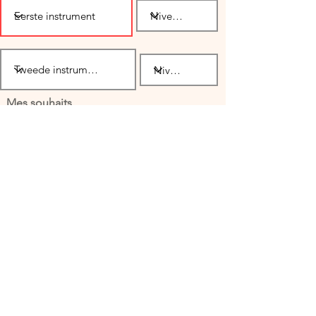
Mes souhaits
Spelvoorkeuren
R
S
T
O
Muziekvoorkeuren
Middeleeuwen [MA]