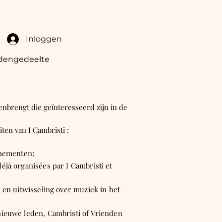
Inloggen
dengedeelte
enbrengt die geïnteresseerd zijn in de
ten van I Cambristi :
venementen;
éjà organisées par I Cambristi et
 en uitwisseling over muziek in het
nieuwe leden, Cambristi of Vrienden