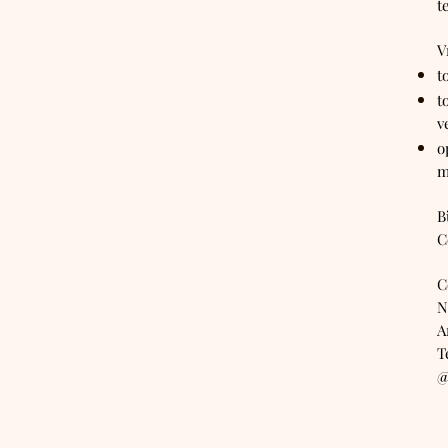
t
V
t
t
v
o
m
B
C
C
N
A
T
@