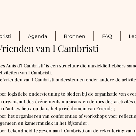
risti
Agenda
Bronnen
FAQ
Le
Vrienden van I Cambristi
Les Amis d'I Cambristi" is een structuur die muziekliefhebbers sam
ctiviteiten van I Cambristi.
e Vrienden van I Cambristi ondersteunen onder andere de activitei
oor logistieke ondersteuning te bieden bij de organisatie van e
n organisant des événements musicaux en dehors des arctivités d
n d'autres lieux ou dans het privé domein van Friends ;
oor het organiseren van conferenties of workshops voor reflectie
lgemeen en kamermuziek in het bijzonder;
oor bekendheid te geven aan I Cambristi om de rekrutering van 