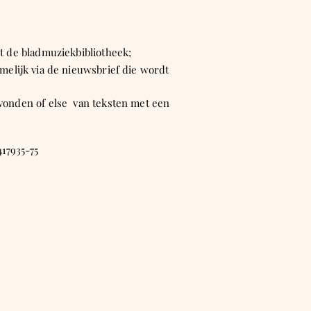
tot de bladmuziekbibliotheek;
amelijk via de nieuwsbrief die wordt
 avonden of else van teksten met een
417935-75