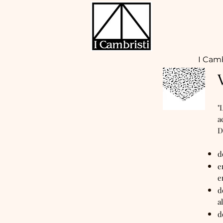
I Camb
"
a
D
d
e
e
d
a
d