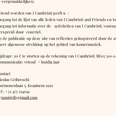
e vergemakkelijken;
riend worden van I Cambristi geeft u :
oegang tot de lijst van alle leden van I Cambristi and Friends en 
oegang tot informatie over de activiteiten van I Cambristi, voorn
erspreid door courriel.
p de publicatie op deze site van reflecties geïnspireerd door de
eer algemene strekking op het gebied van kamermuziek.
ijdrage: 20 € te storten op de rekening van I Cambristi: BE05 310-1
ommunicatie: vriend + huidig jaar
ontact
icolas Gribovschi
némonenlaan 5, Kraainem 1950
el : +32 473 224041
:
nonigrib@gmail.com